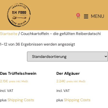
MENU
0
Startseite
/ Couchkartoffeln - die gefüllten Reiberdatschi
1–12 von 36 Ergebnissen werden angezeigt
Das Trüffelschwein
Der Allgäuer
2.15
€
2.24
€
preis inkl. MwSt
preis inkl. MwSt
incl. VAT
incl. VAT
Shipping Costs
Shipping Costs
plus
plus