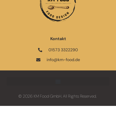
Kontakt
01573 3322290
info@km-food.de
© 2026 KM Food GmbH. All Rights Reserved.