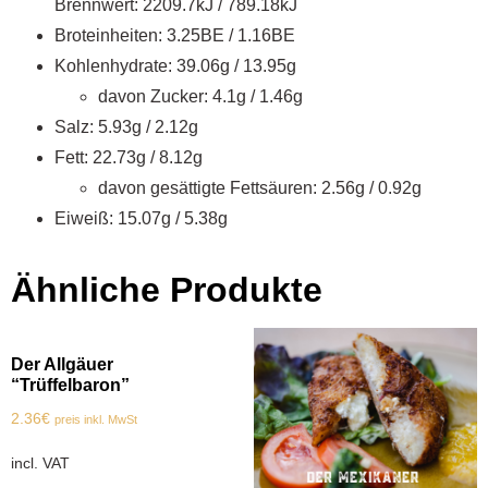
Brennwert: 2209.7kJ / 789.18kJ
Broteinheiten: 3.25BE / 1.16BE
Kohlenhydrate: 39.06g / 13.95g
davon Zucker: 4.1g / 1.46g
Salz: 5.93g / 2.12g
Fett: 22.73g / 8.12g
davon gesättigte Fettsäuren: 2.56g / 0.92g
Eiweiß: 15.07g / 5.38g
Ähnliche Produkte
Der Allgäuer
“Trüffelbaron”
2.36
€
preis inkl. MwSt
incl. VAT