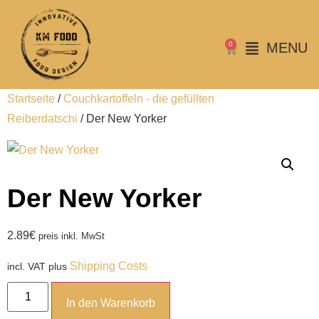
0
MENU
Startseite
/
Couchkartoffeln - die gefüllten
Reiberdatschi
/ Der New Yorker
Der New Yorker
2.89
€
preis inkl. MwSt
Shipping Costs
incl. VAT
plus
In den Warenkorb