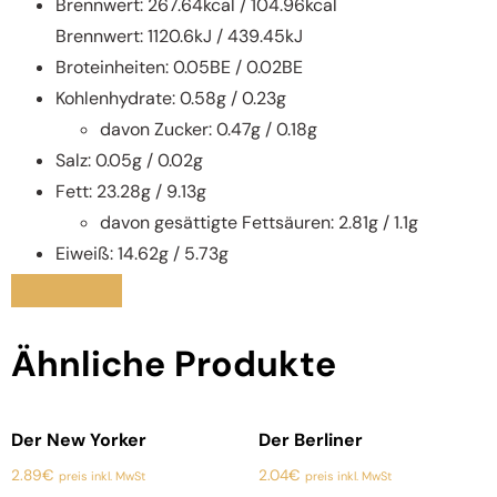
Brennwert: 267.64kcal / 104.96kcal
Brennwert: 1120.6kJ / 439.45kJ
Broteinheiten: 0.05BE / 0.02BE
Kohlenhydrate: 0.58g / 0.23g
davon Zucker: 0.47g / 0.18g
Salz: 0.05g / 0.02g
Fett: 23.28g / 9.13g
davon gesättigte Fettsäuren: 2.81g / 1.1g
Eiweiß: 14.62g / 5.73g
Ähnliche Produkte
Der New Yorker
Der Berliner
2.89
€
2.04
€
preis inkl. MwSt
preis inkl. MwSt