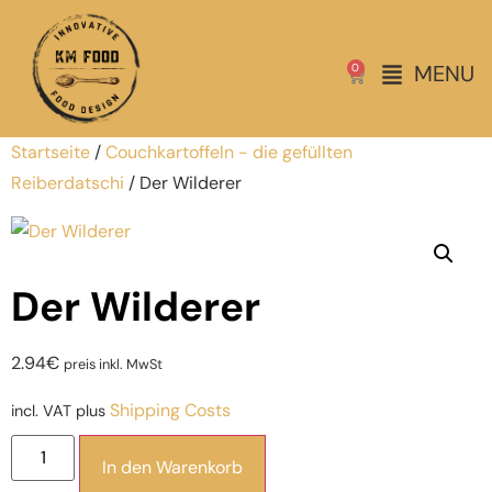
MENU
0
Startseite
/
Couchkartoffeln - die gefüllten
Reiberdatschi
/ Der Wilderer
Der Wilderer
2.94
€
preis inkl. MwSt
Shipping Costs
incl. VAT
plus
In den Warenkorb